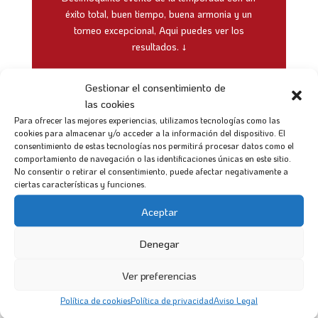
éxito total, buen tiempo, buena armonia y un
torneo excepcional, Aqui puedes ver los
resultados. ↓
VER RESULTADOS
Gestionar el consentimiento de
las cookies
Para ofrecer las mejores experiencias, utilizamos tecnologías como las
cookies para almacenar y/o acceder a la información del dispositivo. El
consentimiento de estas tecnologías nos permitirá procesar datos como el
*Añadir a mi calendario
comportamiento de navegación o las identificaciones únicas en este sitio.
No consentir o retirar el consentimiento, puede afectar negativamente a
Google Calendar
Microsoft Outlook
ciertas características y funciones.
Aceptar
Denegar
Ver preferencias
Política de cookies
Política de privacidad
Aviso Legal
Haz clic para aceptar cookies de marketing y