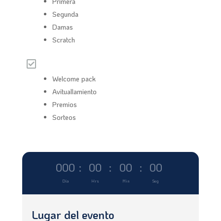
Primera
Segunda
Damas
Scratch
Servicios

Welcome pack
Avituallamiento
Premios
Sorteos
000
:
00
:
00
:
00
Día
Hrs
Min
Seg
Lugar del evento