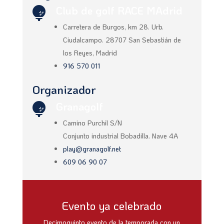
Club de golf RACE MAdrid

Carretera de Burgos, km 28. Urb.
Ciudalcampo.
28707 San Sebastián de
los Reyes, Madrid
916 570 011
Organizador
Granagolf

Camino Purchil S/N
Conjunto industrial Bobadilla. Nave 4A
play@granagolf.net
609 06 90 07
Evento ya celebrado
Decimoquinto evento de la temporada con un